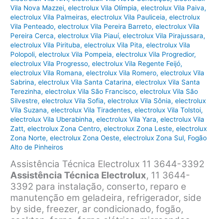
Vila Nova Mazzei
,
electrolux Vila Olímpia
,
electrolux Vila Paiva
,
electrolux Vila Palmeiras
,
electrolux Vila Pauliceia
,
electrolux
Vila Penteado
,
electrolux Vila Pereira Barreto
,
electrolux Vila
Pereira Cerca
,
electrolux Vila Piauí
,
electrolux Vila Pirajussara
,
electrolux Vila Pirituba
,
electrolux Vila Pita
,
electrolux Vila
Polopoli
,
electrolux Vila Pompeia
,
electrolux Vila Progredior
,
electrolux Vila Progresso
,
electrolux Vila Regente Feijó
,
electrolux Vila Romana
,
electrolux Vila Romero
,
electrolux Vila
Sabrina
,
electrolux Vila Santa Catarina
,
electrolux Vila Santa
Terezinha
,
electrolux Vila São Francisco
,
electrolux Vila São
Silvestre
,
electrolux Vila Sofia
,
electrolux Vila Sônia
,
electrolux
Vila Suzana
,
electrolux Vila Tiradentes
,
electrolux Vila Tolstoi
,
electrolux Vila Uberabinha
,
electrolux Vila Yara
,
electrolux Vila
Zatt
,
electrolux Zona Centro
,
electrolux Zona Leste
,
electrolux
Zona Norte
,
electrolux Zona Oeste
,
electrolux Zona Sul
,
Fogão
Alto de Pinheiros
Assistência Técnica Electrolux 11 3644-3392
Assistência Técnica Electrolux
, 11 3644-
3392 para instalação, conserto, reparo e
manutenção em geladeira, refrigerador, side
by side, freezer, ar condicionado, fogão,