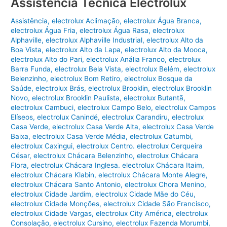
Assistência Técnica Electrolux
Assistência
,
electrolux Aclimação
,
electrolux Água Branca
,
electrolux Água Fria
,
electrolux Água Rasa
,
electrolux
Alphaville
,
electrolux Alphaville Industrial
,
electrolux Alto da
Boa Vista
,
electrolux Alto da Lapa
,
electrolux Alto da Mooca
,
electrolux Alto do Pari
,
electrolux Anália Franco
,
electrolux
Barra Funda
,
electrolux Bela Vista
,
electrolux Belém
,
electrolux
Belenzinho
,
electrolux Bom Retiro
,
electrolux Bosque da
Saúde
,
electrolux Brás
,
electrolux Brooklin
,
electrolux Brooklin
Novo
,
electrolux Brooklin Paulista
,
electrolux Butantã
,
electrolux Cambuci
,
electrolux Campo Belo
,
electrolux Campos
Elíseos
,
electrolux Canindé
,
electrolux Carandiru
,
electrolux
Casa Verde
,
electrolux Casa Verde Alta
,
electrolux Casa Verde
Baixa
,
electrolux Casa Verde Média
,
electrolux Catumbi
,
electrolux Caxingui
,
electrolux Centro. electrolux Cerqueira
César
,
electrolux Chácara Belenzinho
,
electrolux Chácara
Flora
,
electrolux Chácara Inglesa. electrolux Chácara Itaim
,
electrolux Chácara Klabin
,
electrolux Chácara Monte Alegre
,
electrolux Chácara Santo Antonio
,
electrolux Chora Menino
,
electrolux Cidade Jardim
,
electrolux Cidade Mãe do Céu
,
electrolux Cidade Monções
,
electrolux Cidade São Francisco
,
electrolux Cidade Vargas
,
electrolux City América
,
electrolux
Consolação
,
electrolux Cursino
,
electrolux Fazenda Morumbi
,