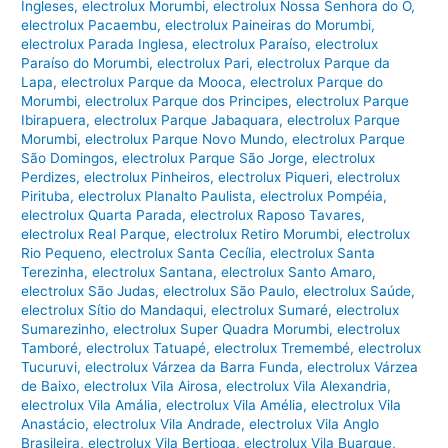
Ingleses
,
electrolux Morumbi
,
electrolux Nossa Senhora do O
,
electrolux Pacaembu
,
electrolux Paineiras do Morumbi
,
electrolux Parada Inglesa
,
electrolux Paraíso
,
electrolux
Paraíso do Morumbi
,
electrolux Pari
,
electrolux Parque da
Lapa
,
electrolux Parque da Mooca
,
electrolux Parque do
Morumbi
,
electrolux Parque dos Principes
,
electrolux Parque
Ibirapuera
,
electrolux Parque Jabaquara
,
electrolux Parque
Morumbi
,
electrolux Parque Novo Mundo
,
electrolux Parque
São Domingos
,
electrolux Parque São Jorge
,
electrolux
Perdizes
,
electrolux Pinheiros
,
electrolux Piqueri
,
electrolux
Pirituba
,
electrolux Planalto Paulista
,
electrolux Pompéia
,
electrolux Quarta Parada
,
electrolux Raposo Tavares
,
electrolux Real Parque
,
electrolux Retiro Morumbi
,
electrolux
Rio Pequeno
,
electrolux Santa Cecília
,
electrolux Santa
Terezinha
,
electrolux Santana
,
electrolux Santo Amaro
,
electrolux São Judas
,
electrolux São Paulo
,
electrolux Saúde
,
electrolux Sítio do Mandaqui
,
electrolux Sumaré
,
electrolux
Sumarezinho
,
electrolux Super Quadra Morumbi
,
electrolux
Tamboré
,
electrolux Tatuapé
,
electrolux Tremembé
,
electrolux
Tucuruvi
,
electrolux Várzea da Barra Funda
,
electrolux Várzea
de Baixo
,
electrolux Vila Airosa
,
electrolux Vila Alexandria
,
electrolux Vila Amália
,
electrolux Vila Amélia
,
electrolux Vila
Anastácio
,
electrolux Vila Andrade
,
electrolux Vila Anglo
Brasileira
,
electrolux Vila Bertioga
,
electrolux Vila Buarque
,