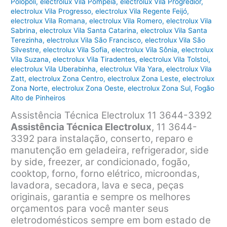
Polopoli
,
electrolux Vila Pompeia
,
electrolux Vila Progredior
,
electrolux Vila Progresso
,
electrolux Vila Regente Feijó
,
electrolux Vila Romana
,
electrolux Vila Romero
,
electrolux Vila
Sabrina
,
electrolux Vila Santa Catarina
,
electrolux Vila Santa
Terezinha
,
electrolux Vila São Francisco
,
electrolux Vila São
Silvestre
,
electrolux Vila Sofia
,
electrolux Vila Sônia
,
electrolux
Vila Suzana
,
electrolux Vila Tiradentes
,
electrolux Vila Tolstoi
,
electrolux Vila Uberabinha
,
electrolux Vila Yara
,
electrolux Vila
Zatt
,
electrolux Zona Centro
,
electrolux Zona Leste
,
electrolux
Zona Norte
,
electrolux Zona Oeste
,
electrolux Zona Sul
,
Fogão
Alto de Pinheiros
Assistência Técnica Electrolux 11 3644-3392
Assistência Técnica Electrolux
, 11 3644-
3392 para instalação, conserto, reparo e
manutenção em geladeira, refrigerador, side
by side, freezer, ar condicionado, fogão,
cooktop, forno, forno elétrico, microondas,
lavadora, secadora, lava e seca, peças
originais, garantia e sempre os melhores
orçamentos para você manter seus
eletrodomésticos sempre em bom estado de