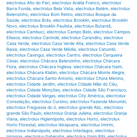
electrolux Alto do Pari
,
electrolux Anália Franco
,
electrolux
Barra Funda
,
electrolux Bela Vista
,
electrolux Belém
,
electrolux
Belenzinho
,
electrolux Bom Retiro
,
electrolux Bosque da
Saúde
,
electrolux Brás
,
electrolux Brooklin
,
electrolux Brooklin
Novo
,
electrolux Brooklin Paulista
,
electrolux Butantã
,
electrolux Cambuci
,
electrolux Campo Belo
,
electrolux Campos
Elíseos
,
electrolux Canindé
,
electrolux Carandiru
,
electrolux
Casa Verde
,
electrolux Casa Verde Alta
,
electrolux Casa Verde
Baixa
,
electrolux Casa Verde Média
,
electrolux Catumbi
,
electrolux Caxingui
,
electrolux Centro. electrolux Cerqueira
César
,
electrolux Chácara Belenzinho
,
electrolux Chácara
Flora
,
electrolux Chácara Inglesa. electrolux Chácara Itaim
,
electrolux Chácara Klabin
,
electrolux Chácara Monte Alegre
,
electrolux Chácara Santo Antonio
,
electrolux Chora Menino
,
electrolux Cidade Jardim
,
electrolux Cidade Mãe do Céu
,
electrolux Cidade Monções
,
electrolux Cidade São Francisco
,
electrolux Cidade Vargas
,
electrolux City América
,
electrolux
Consolação
,
electrolux Cursino
,
electrolux Fazenda Morumbi
,
electrolux Freguesia do ó
,
electrolux grande Abc
,
electrolux
grande São Paulo
,
electrolux Granja Julieta
,
electrolux Granja
Viana
,
electrolux Higienópolis
,
electrolux Horto
,
electrolux
Horto Florestal
,
electrolux Ibirapuera
,
electrolux Imirim
,
electrolux Indianópolis
,
electrolux Interlagos
,
electrolux
Ipiranga
,
electrolux Itaberaba
,
electrolux Itaim Bibi
,
electrolux