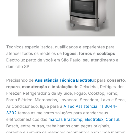
Técnicos especializados, qualificados e experientes para
atender todos os modelos de
fogões
,
fornos
e
cooktops
Electrolux perto de você em São Paulo, seu atendimento a
domicílio SP.
Precisando de
Assistência Técnica Electrolu
x para
conserto
,
reparo
,
manutenção
e
instalação
de Geladeira, Refrigerador,
Freezer, Refrigerador Side By Side, Fogão, Cooktop, Forno,
Forno Elétrico, Microondas, Lavadora, Secadora, Lava e Seca,
Ar Condicionado, ligue para a
A Tec Assistência
:
11 3644-
3392
temos as melhores soluções para atender seus
eletrodomésticos das
marcas Brastemp
,
Electrolux
,
Consul
,
Bosch, entre outras, trabalhamos com peças originais,
garantia e sempre os melhores orçamentos para você manter