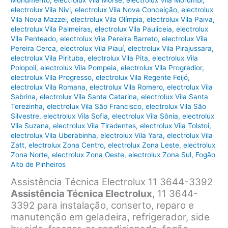
Monumento
,
electrolux Vila Morse
,
electrolux Vila Morumbi
,
electrolux Vila Nivi
,
electrolux Vila Nova Conceição
,
electrolux
Vila Nova Mazzei
,
electrolux Vila Olímpia
,
electrolux Vila Paiva
,
electrolux Vila Palmeiras
,
electrolux Vila Pauliceia
,
electrolux
Vila Penteado
,
electrolux Vila Pereira Barreto
,
electrolux Vila
Pereira Cerca
,
electrolux Vila Piauí
,
electrolux Vila Pirajussara
,
electrolux Vila Pirituba
,
electrolux Vila Pita
,
electrolux Vila
Polopoli
,
electrolux Vila Pompeia
,
electrolux Vila Progredior
,
electrolux Vila Progresso
,
electrolux Vila Regente Feijó
,
electrolux Vila Romana
,
electrolux Vila Romero
,
electrolux Vila
Sabrina
,
electrolux Vila Santa Catarina
,
electrolux Vila Santa
Terezinha
,
electrolux Vila São Francisco
,
electrolux Vila São
Silvestre
,
electrolux Vila Sofia
,
electrolux Vila Sônia
,
electrolux
Vila Suzana
,
electrolux Vila Tiradentes
,
electrolux Vila Tolstoi
,
electrolux Vila Uberabinha
,
electrolux Vila Yara
,
electrolux Vila
Zatt
,
electrolux Zona Centro
,
electrolux Zona Leste
,
electrolux
Zona Norte
,
electrolux Zona Oeste
,
electrolux Zona Sul
,
Fogão
Alto de Pinheiros
Assistência Técnica Electrolux 11 3644-3392
Assistência Técnica Electrolux
, 11 3644-
3392 para instalação, conserto, reparo e
manutenção em geladeira, refrigerador, side