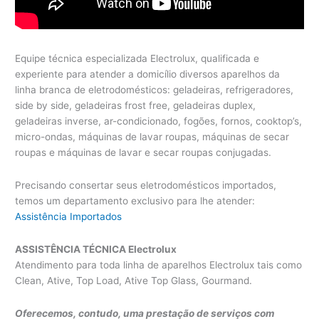
Equipe técnica especializada Electrolux, qualificada e
experiente para atender a domicílio diversos aparelhos da
linha branca de eletrodomésticos: geladeiras, refrigeradores,
side by side, geladeiras frost free, geladeiras duplex,
geladeiras inverse, ar-condicionado, fogões, fornos, cooktop’s,
micro-ondas, máquinas de lavar roupas, máquinas de secar
roupas e máquinas de lavar e secar roupas conjugadas.
Precisando consertar seus eletrodomésticos importados,
temos um departamento exclusivo para lhe atender:
Assistência Importados
ASSISTÊNCIA TÉCNICA Electrolux
Atendimento para toda linha de aparelhos Electrolux tais como
Clean, Ative, Top Load, Ative Top Glass, Gourmand.
Oferecemos, contudo, uma prestação de serviços com