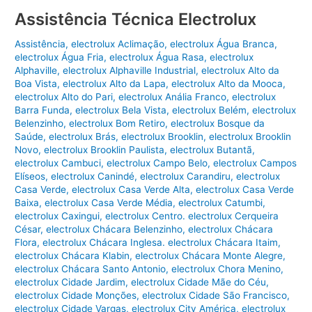
Assistência Técnica Electrolux
Assistência
,
electrolux Aclimação
,
electrolux Água Branca
,
electrolux Água Fria
,
electrolux Água Rasa
,
electrolux
Alphaville
,
electrolux Alphaville Industrial
,
electrolux Alto da
Boa Vista
,
electrolux Alto da Lapa
,
electrolux Alto da Mooca
,
electrolux Alto do Pari
,
electrolux Anália Franco
,
electrolux
Barra Funda
,
electrolux Bela Vista
,
electrolux Belém
,
electrolux
Belenzinho
,
electrolux Bom Retiro
,
electrolux Bosque da
Saúde
,
electrolux Brás
,
electrolux Brooklin
,
electrolux Brooklin
Novo
,
electrolux Brooklin Paulista
,
electrolux Butantã
,
electrolux Cambuci
,
electrolux Campo Belo
,
electrolux Campos
Elíseos
,
electrolux Canindé
,
electrolux Carandiru
,
electrolux
Casa Verde
,
electrolux Casa Verde Alta
,
electrolux Casa Verde
Baixa
,
electrolux Casa Verde Média
,
electrolux Catumbi
,
electrolux Caxingui
,
electrolux Centro. electrolux Cerqueira
César
,
electrolux Chácara Belenzinho
,
electrolux Chácara
Flora
,
electrolux Chácara Inglesa. electrolux Chácara Itaim
,
electrolux Chácara Klabin
,
electrolux Chácara Monte Alegre
,
electrolux Chácara Santo Antonio
,
electrolux Chora Menino
,
electrolux Cidade Jardim
,
electrolux Cidade Mãe do Céu
,
electrolux Cidade Monções
,
electrolux Cidade São Francisco
,
electrolux Cidade Vargas
,
electrolux City América
,
electrolux