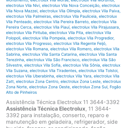
Monumento
,
electrolux Vila Morse
,
electrolux Vila Morumbi
,
electrolux Vila Nivi
,
electrolux Vila Nova Conceição
,
electrolux
Vila Nova Mazzei
,
electrolux Vila Olímpia
,
electrolux Vila Paiva
,
electrolux Vila Palmeiras
,
electrolux Vila Pauliceia
,
electrolux
Vila Penteado
,
electrolux Vila Pereira Barreto
,
electrolux Vila
Pereira Cerca
,
electrolux Vila Piauí
,
electrolux Vila Pirajussara
,
electrolux Vila Pirituba
,
electrolux Vila Pita
,
electrolux Vila
Polopoli
,
electrolux Vila Pompeia
,
electrolux Vila Progredior
,
electrolux Vila Progresso
,
electrolux Vila Regente Feijó
,
electrolux Vila Romana
,
electrolux Vila Romero
,
electrolux Vila
Sabrina
,
electrolux Vila Santa Catarina
,
electrolux Vila Santa
Terezinha
,
electrolux Vila São Francisco
,
electrolux Vila São
Silvestre
,
electrolux Vila Sofia
,
electrolux Vila Sônia
,
electrolux
Vila Suzana
,
electrolux Vila Tiradentes
,
electrolux Vila Tolstoi
,
electrolux Vila Uberabinha
,
electrolux Vila Yara
,
electrolux Vila
Zatt
,
electrolux Zona Centro
,
electrolux Zona Leste
,
electrolux
Zona Norte
,
electrolux Zona Oeste
,
electrolux Zona Sul
,
Fogão
Alto de Pinheiros
Assistência Técnica Electrolux 11 3644-3392
Assistência Técnica Electrolux
, 11 3644-
3392 para instalação, conserto, reparo e
manutenção em geladeira, refrigerador, side