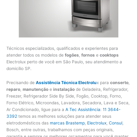
Técnicos especializados, qualificados e experientes para
atender todos os modelos de
fogões
,
fornos
e
cooktops
Electrolux perto de você em São Paulo, seu atendimento a
domicílio SP.
Precisando de
Assistência Técnica Electrolu
x para
conserto
,
reparo
,
manutenção
e
instalação
de Geladeira, Refrigerador,
Freezer, Refrigerador Side By Side, Fogão, Cooktop, Forno,
Forno Elétrico, Microondas, Lavadora, Secadora, Lava e Seca,
Ar Condicionado, ligue para a
A Tec Assistência
:
11 3644-
3392
temos as melhores soluções para atender seus
eletrodomésticos das
marcas Brastemp
,
Electrolux
,
Consul
,
Bosch, entre outras, trabalhamos com peças originais,
garantia e sempre os melhores orçamentos para você manter