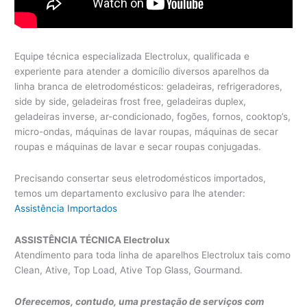
Equipe técnica especializada Electrolux, qualificada e
experiente para atender a domicílio diversos aparelhos da
linha branca de eletrodomésticos: geladeiras, refrigeradores,
side by side, geladeiras frost free, geladeiras duplex,
geladeiras inverse, ar-condicionado, fogões, fornos, cooktop’s,
micro-ondas, máquinas de lavar roupas, máquinas de secar
roupas e máquinas de lavar e secar roupas conjugadas.
Precisando consertar seus eletrodomésticos importados,
temos um departamento exclusivo para lhe atender:
Assistência Importados
ASSISTÊNCIA TÉCNICA Electrolux
Atendimento para toda linha de aparelhos Electrolux tais como
Clean, Ative, Top Load, Ative Top Glass, Gourmand.
Oferecemos, contudo, uma prestação de serviços com