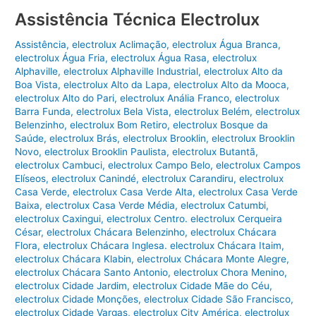
Assistência Técnica Electrolux
Assistência
,
electrolux Aclimação
,
electrolux Água Branca
,
electrolux Água Fria
,
electrolux Água Rasa
,
electrolux
Alphaville
,
electrolux Alphaville Industrial
,
electrolux Alto da
Boa Vista
,
electrolux Alto da Lapa
,
electrolux Alto da Mooca
,
electrolux Alto do Pari
,
electrolux Anália Franco
,
electrolux
Barra Funda
,
electrolux Bela Vista
,
electrolux Belém
,
electrolux
Belenzinho
,
electrolux Bom Retiro
,
electrolux Bosque da
Saúde
,
electrolux Brás
,
electrolux Brooklin
,
electrolux Brooklin
Novo
,
electrolux Brooklin Paulista
,
electrolux Butantã
,
electrolux Cambuci
,
electrolux Campo Belo
,
electrolux Campos
Elíseos
,
electrolux Canindé
,
electrolux Carandiru
,
electrolux
Casa Verde
,
electrolux Casa Verde Alta
,
electrolux Casa Verde
Baixa
,
electrolux Casa Verde Média
,
electrolux Catumbi
,
electrolux Caxingui
,
electrolux Centro. electrolux Cerqueira
César
,
electrolux Chácara Belenzinho
,
electrolux Chácara
Flora
,
electrolux Chácara Inglesa. electrolux Chácara Itaim
,
electrolux Chácara Klabin
,
electrolux Chácara Monte Alegre
,
electrolux Chácara Santo Antonio
,
electrolux Chora Menino
,
electrolux Cidade Jardim
,
electrolux Cidade Mãe do Céu
,
electrolux Cidade Monções
,
electrolux Cidade São Francisco
,
electrolux Cidade Vargas
,
electrolux City América
,
electrolux