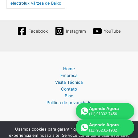
electrolux Várzea de Baixo
Facebook
Instagram
YouTube
Home
Empresa
Visita Técnica
Contato
Blog
Política de privacidade
Agende Agora
(11) 91332-7456
Agende Agora
Usamos cookies para garantir que oferecemos a melhor
(11) 96231-1982
Copyright © 2026 Assistência Técnica Eletrodomésticos em São
experiência em nosso site. Se você continuar a usar este site,