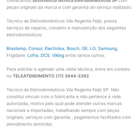
Oferecemos
assistência técnica Eletrodomésticos SP
com
peças originais da marca e com garantia do serviço realizado.
Técnico de Eletrodomésticos Vila Regente Feijó, presta
serviços de reparos, conserto e manutenção dos seguintes
eletrodomésticos:
Brastemp
,
Consul
,
Electrolux
,
Bosch
,
GE
,
LG
,
Samsung
,
Frigidaire,
Lofra
,
DCS
,
Viking
entre tantos outros.
Para solicitar e agendar uma visita técnica, entre em contato
no
TELEATENDIMENTO (11) 3644-3392
Técnico de Eletrodomésticos Vila Regente Feijó SP: Não
constitui vinculo com o fabricante e não pertence á rede
autorizada, motivo pelo qual pode atender outras marcas
nacionais e importadas, trabalhando sempre com peças
originais, serviços com garantia , pagamentos facilitados com
atendimento domiciliar.