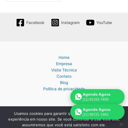
Facebook
Instagram
YouTube
Home
Empresa
Visita Técnica
Contato
Blog
Política de privacidade
Agende Agora
(11) 91332-7456
Agende Agora
Usamos cookies para garantir que oferecemos a melhor
(11) 96231-1982
Copyright © 2026 Assistência Técnica Eletrodomésticos em São
experiência em nosso site. Se você continuar a usar este site,
Paulo | Criado por:
Página de Venda
.
assumiremos que você está satisfeito com ele.