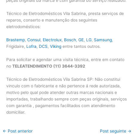
peças originais da marca e com garantia do serviço realizado.
Técnico de Eletrodomésticos Vila Sabrina, presta serviços de
reparos, conserto e manutenção dos seguintes
eletrodomésticos:
Brastemp
,
Consul
,
Electrolux
,
Bosch
,
GE
,
LG
,
Samsung
,
Frigidaire,
Lofra
,
DCS
,
Viking
entre tantos outros.
Para solicitar e agendar uma visita técnica, entre em contato
no
TELEATENDIMENTO (11) 3644-3392
Técnico de Eletrodomésticos Vila Sabrina SP: Não constitui
vinculo com o fabricante e não pertence á rede autorizada,
motivo pelo qual pode atender outras marcas nacionais e
importadas, trabalhando sempre com peças originais, serviços
com garantia , pagamentos facilitados com atendimento
domiciliar.
←
Post anterior
Post seguinte
→