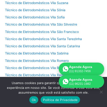
Técnico de Eletrodomésticos Vila Suzana
Técnico de Eletrodomésticos Vila Sônia
Técnico de Eletrodomésticos Vila Sofia
Técnico de Eletrodomésticos Vila São Silvestre
Técnico de Eletrodomésticos Vila São Francisco
Técnico de Eletrodomésticos Vila Santa Terezinha
Técnico de Eletrodomésticos Vila Santa Catarina
Técnico de Eletrodomésticos Vila Sabrina
Técnico de Eletrodomésticos Vila Romero
Agende Agora
Técnico de Eletrodomésticos Vila Romana
(11) 91332-7456
Técnico de Eletrodomésticos Vila Regente Feijó
Agende Agora
Técnico de Eletrodomésticos Vila Progresso
Usamos cookies para garantir que oferecemos a melhor
(11) 96231-1982
experiência em nosso site. Se você continuar a usar este site,
Técnico de Eletrodomésticos Vila Progredior
assumiremos que você está satisfeito com ele.
Técnico de Eletrodomésticos Vila Pompeia
Ok
Política de Privacidade
Técnico de Eletrodomésticos Vila Polopoli