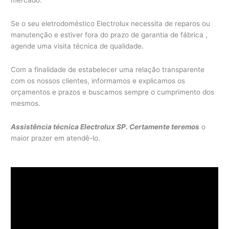
mercado.
Se o seu eletrodoméstico Electrolux necessita de reparos ou
manutenção e estiver fora do prazo de garantia de fábrica ,
agende uma visita técnica de qualidade.
Com a finalidade de estabelecer uma relação transparente
com os nossos clientes, informamos e explicamos os
orçamentos e prazos e buscamos sempre o cumprimento dos
mesmos.
Assistência técnica Electrolux SP. Certamente teremos
o
maior prazer em atendê-lo.