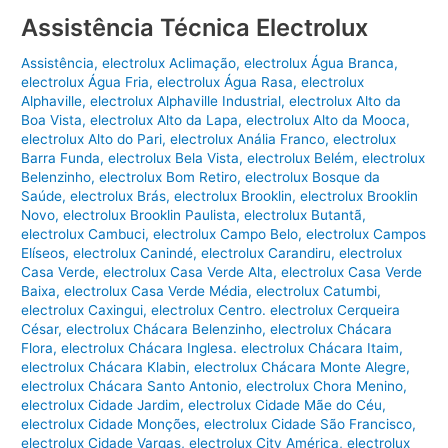
Assistência Técnica Electrolux
Assistência
,
electrolux Aclimação
,
electrolux Água Branca
,
electrolux Água Fria
,
electrolux Água Rasa
,
electrolux
Alphaville
,
electrolux Alphaville Industrial
,
electrolux Alto da
Boa Vista
,
electrolux Alto da Lapa
,
electrolux Alto da Mooca
,
electrolux Alto do Pari
,
electrolux Anália Franco
,
electrolux
Barra Funda
,
electrolux Bela Vista
,
electrolux Belém
,
electrolux
Belenzinho
,
electrolux Bom Retiro
,
electrolux Bosque da
Saúde
,
electrolux Brás
,
electrolux Brooklin
,
electrolux Brooklin
Novo
,
electrolux Brooklin Paulista
,
electrolux Butantã
,
electrolux Cambuci
,
electrolux Campo Belo
,
electrolux Campos
Elíseos
,
electrolux Canindé
,
electrolux Carandiru
,
electrolux
Casa Verde
,
electrolux Casa Verde Alta
,
electrolux Casa Verde
Baixa
,
electrolux Casa Verde Média
,
electrolux Catumbi
,
electrolux Caxingui
,
electrolux Centro. electrolux Cerqueira
César
,
electrolux Chácara Belenzinho
,
electrolux Chácara
Flora
,
electrolux Chácara Inglesa. electrolux Chácara Itaim
,
electrolux Chácara Klabin
,
electrolux Chácara Monte Alegre
,
electrolux Chácara Santo Antonio
,
electrolux Chora Menino
,
electrolux Cidade Jardim
,
electrolux Cidade Mãe do Céu
,
electrolux Cidade Monções
,
electrolux Cidade São Francisco
,
electrolux Cidade Vargas
,
electrolux City América
,
electrolux