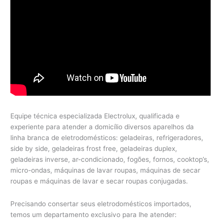
Equipe técnica especializada Electrolux, qualificada e
experiente para atender a domicílio diversos aparelhos da
linha branca de eletrodomésticos: geladeiras, refrigeradores,
side by side, geladeiras frost free, geladeiras duplex,
geladeiras inverse, ar-condicionado, fogões, fornos, cooktop’s,
micro-ondas, máquinas de lavar roupas, máquinas de secar
roupas e máquinas de lavar e secar roupas conjugadas.
Precisando consertar seus eletrodomésticos importados,
temos um departamento exclusivo para lhe atender: