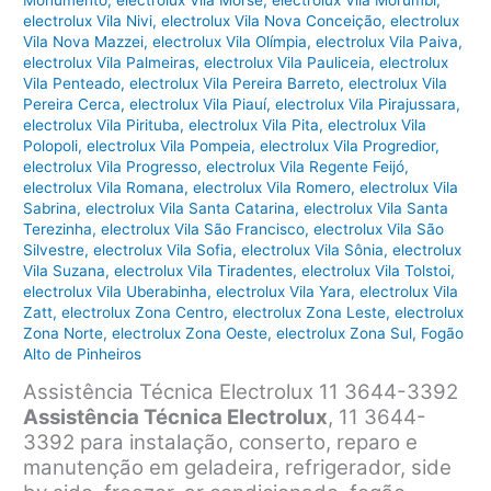
Monumento
,
electrolux Vila Morse
,
electrolux Vila Morumbi
,
electrolux Vila Nivi
,
electrolux Vila Nova Conceição
,
electrolux
Vila Nova Mazzei
,
electrolux Vila Olímpia
,
electrolux Vila Paiva
,
electrolux Vila Palmeiras
,
electrolux Vila Pauliceia
,
electrolux
Vila Penteado
,
electrolux Vila Pereira Barreto
,
electrolux Vila
Pereira Cerca
,
electrolux Vila Piauí
,
electrolux Vila Pirajussara
,
electrolux Vila Pirituba
,
electrolux Vila Pita
,
electrolux Vila
Polopoli
,
electrolux Vila Pompeia
,
electrolux Vila Progredior
,
electrolux Vila Progresso
,
electrolux Vila Regente Feijó
,
electrolux Vila Romana
,
electrolux Vila Romero
,
electrolux Vila
Sabrina
,
electrolux Vila Santa Catarina
,
electrolux Vila Santa
Terezinha
,
electrolux Vila São Francisco
,
electrolux Vila São
Silvestre
,
electrolux Vila Sofia
,
electrolux Vila Sônia
,
electrolux
Vila Suzana
,
electrolux Vila Tiradentes
,
electrolux Vila Tolstoi
,
electrolux Vila Uberabinha
,
electrolux Vila Yara
,
electrolux Vila
Zatt
,
electrolux Zona Centro
,
electrolux Zona Leste
,
electrolux
Zona Norte
,
electrolux Zona Oeste
,
electrolux Zona Sul
,
Fogão
Alto de Pinheiros
Assistência Técnica Electrolux 11 3644-3392
Assistência Técnica Electrolux
, 11 3644-
3392 para instalação, conserto, reparo e
manutenção em geladeira, refrigerador, side