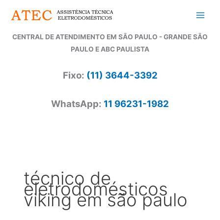
Ir
para
o
CENTRAL DE ATENDIMENTO EM SÃO PAULO - GRANDE SÃO
conteúdo
PAULO E ABC PAULISTA
Fixo:
(11) 3644-3392
WhatsApp:
11 96231-1982
técnico de
eletrodomésticos
viking em são paulo