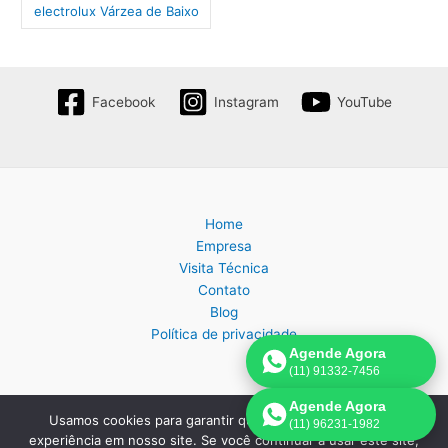
electrolux Várzea de Baixo
Facebook
Instagram
YouTube
Home
Empresa
Visita Técnica
Contato
Blog
Política de privacidade
Agende Agora
(11) 91332-7456
Agende Agora
Usamos cookies para garantir que oferecemos a melhor
(11) 96231-1982
Copyright © 2026 Assistência Técnica Eletrodomésticos em São
experiência em nosso site. Se você continuar a usar este site,