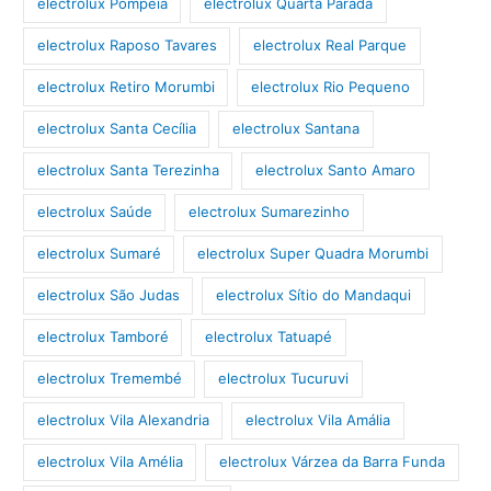
electrolux Pompéia
electrolux Quarta Parada
electrolux Raposo Tavares
electrolux Real Parque
electrolux Retiro Morumbi
electrolux Rio Pequeno
electrolux Santa Cecília
electrolux Santana
electrolux Santa Terezinha
electrolux Santo Amaro
electrolux Saúde
electrolux Sumarezinho
electrolux Sumaré
electrolux Super Quadra Morumbi
electrolux São Judas
electrolux Sítio do Mandaqui
electrolux Tamboré
electrolux Tatuapé
electrolux Tremembé
electrolux Tucuruvi
electrolux Vila Alexandria
electrolux Vila Amália
electrolux Vila Amélia
electrolux Várzea da Barra Funda