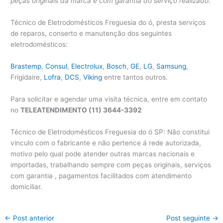
peças originais da marca e com garantia do serviço realizado.
Técnico de Eletrodomésticos Freguesia do ó, presta serviços
de reparos, conserto e manutenção dos seguintes
eletrodomésticos:
Brastemp
,
Consul
,
Electrolux
,
Bosch
,
GE
,
LG
,
Samsung
,
Frigidaire,
Lofra
,
DCS
,
Viking
entre tantos outros.
Para solicitar e agendar uma visita técnica, entre em contato
no
TELEATENDIMENTO (11) 3644-3392
Técnico de Eletrodomésticos Freguesia do ó SP: Não constitui
vinculo com o fabricante e não pertence á rede autorizada,
motivo pelo qual pode atender outras marcas nacionais e
importadas, trabalhando sempre com peças originais, serviços
com garantia , pagamentos facilitados com atendimento
domiciliar.
←
Post anterior
Post seguinte
→