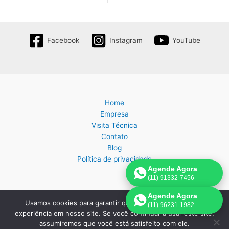
Facebook
Instagram
YouTube
Home
Empresa
Visita Técnica
Contato
Blog
Política de privacidade
Agende Agora
(11) 91332-7456
Agende Agora
Usamos cookies para garantir que oferecemos a melhor
(11) 96231-1982
Copyright © 2026 Assistência Técnica Eletrodomésticos em São
experiência em nosso site. Se você continuar a usar este site,
Paulo | Criado por:
Página de Venda
.
assumiremos que você está satisfeito com ele.