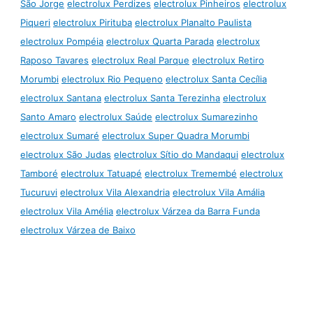
São Jorge
electrolux Perdizes
electrolux Pinheiros
electrolux
Piqueri
electrolux Pirituba
electrolux Planalto Paulista
electrolux Pompéia
electrolux Quarta Parada
electrolux
Raposo Tavares
electrolux Real Parque
electrolux Retiro
Morumbi
electrolux Rio Pequeno
electrolux Santa Cecília
electrolux Santana
electrolux Santa Terezinha
electrolux
Santo Amaro
electrolux Saúde
electrolux Sumarezinho
electrolux Sumaré
electrolux Super Quadra Morumbi
electrolux São Judas
electrolux Sítio do Mandaqui
electrolux
Tamboré
electrolux Tatuapé
electrolux Tremembé
electrolux
Tucuruvi
electrolux Vila Alexandria
electrolux Vila Amália
electrolux Vila Amélia
electrolux Várzea da Barra Funda
electrolux Várzea de Baixo