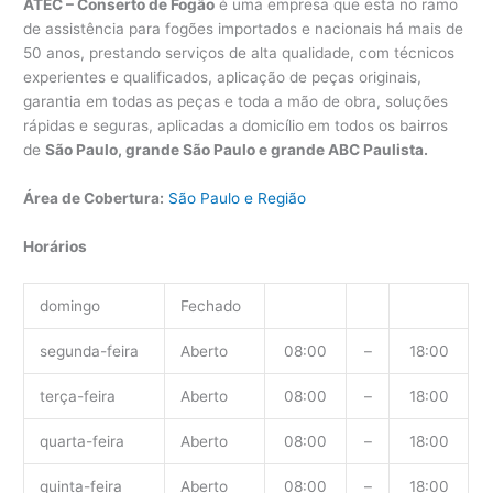
ATEC – Conserto de Fogão
é uma empresa que esta no ramo
de assistência para fogões importados e nacionais há mais de
50 anos, prestando serviços de alta qualidade, com técnicos
experientes e qualificados, aplicação de peças originais,
garantia em todas as peças e toda a mão de obra, soluções
rápidas e seguras, aplicadas a domicílio em todos os bairros
de
São Paulo, grande São Paulo e grande ABC Paulista.
Área de Cobertura:
São Paulo e Região
Horários
domingo
Fechado
segunda-feira
Aberto
08:00
–
18:00
terça-feira
Aberto
08:00
–
18:00
quarta-feira
Aberto
08:00
–
18:00
quinta-feira
Aberto
08:00
–
18:00