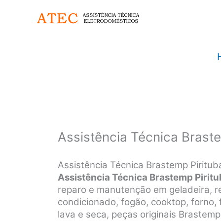
Ir
para
o
conteúdo
Assistência Técnica Braste
Assistência Técnica Brastemp Piritu
Assistência Técnica Brastemp Pirit
reparo e manutenção em geladeira, ref
condicionado, fogão, cooktop, forno, 
lava e seca, peças originais Brastem